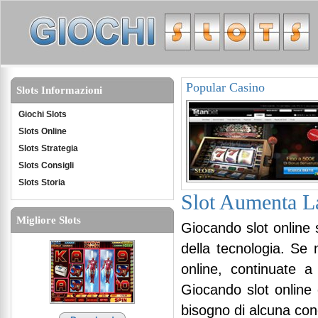
Popular Casino
Slots Informazioni
Giochi Slots
Slots Online
Slots Strategia
Slots Consigli
Slots Storia
Slot Aumenta La
Migliore Slots
Giocando slot online 
della tecnologia. Se
online, continuate 
Giocando slot online 
bisogno di alcuna con