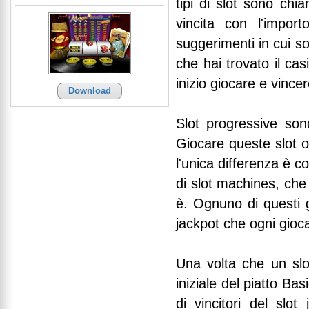
tipi di slot sono chi
vincita con l'import
suggerimenti in cui son
che hai trovato il ca
inizio giocare e vincer
Download
Slot progressive son
Giocare queste slot o
l'unica differenza è c
di slot machines, che 
è. Ognuno di questi 
jackpot che ogni gioc
Una volta che un slot
iniziale del piatto Ba
di vincitori del slo