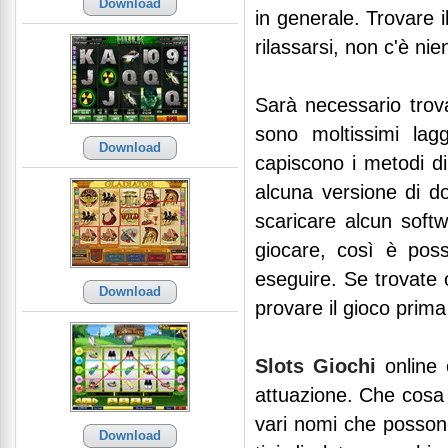
Download
in generale. Trovare 
rilassarsi, non c'è nie
Sarà necessario trova
sono moltissimi lag
Download
capiscono i metodi di
alcuna versione di d
scaricare alcun softw
giocare, così è poss
eseguire. Se trovate o
Download
provare il gioco prima
Slots Giochi
online o
attuazione. Che cosa 
vari nomi che posson
Download