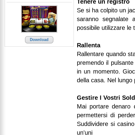
Tenere un registro
Se si ha colpito un ja
saranno segnalate a
possibile utilizzare le
Download
Rallenta
Rallentare quando sta
premendo il pulsante 
in un momento. Gioc
della casa. Nel lungo
Gestire I Vostri Sold
Mai portare denaro 
permettersi di perd
Suddividere si casino 
un'uni